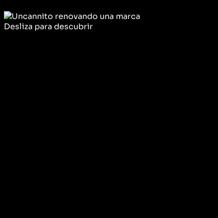
Ver trabajos
→
Desliza para descubrir
Agente Uncanny